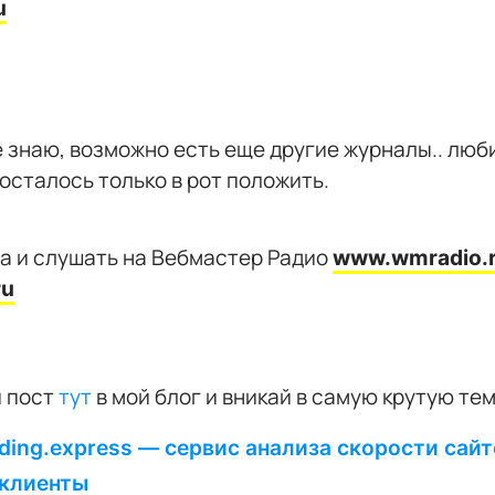
u
не знаю, возможно есть еще другие журналы.. люб
 осталось только в рот положить.
, а и слушать на Вебмастер Радио
www.wmradio.
ru
й пост
тут
в мой блог и вникай в самую крутую те
ding.express — сервис анализа скорости сай
-клиенты