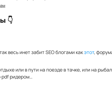
рам
ы 👇
 так весь инет забит SEO блогами как
этот
, форум
отдыхе или в пути на поезде в тачке, или на рыба
о
pdf ридером
…