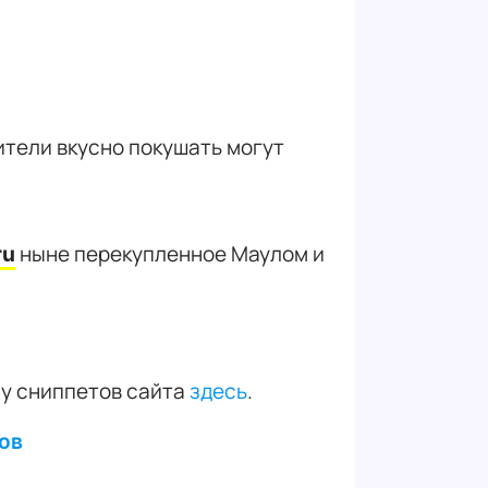
ители вкусно покушать могут
ныне перекупленное Маулом и
ru
му сниппетов сайта
здесь
.
тов