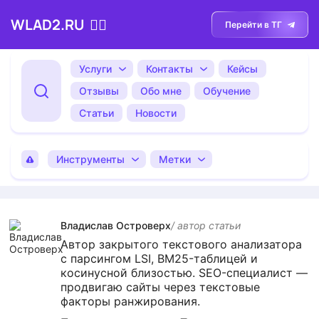
WLAD2.RU
💁‍♂️
Перейти в ТГ
Услуги
Контакты
Кейсы
Отзывы
Обо мне
Обучение
Статьи
Новости
Инструменты
Метки
Владислав Островерх
/ автор cтатьи
Автор закрытого текстового анализатора
с парсингом LSI, BM25-таблицей и
косинусной близостью. SEO-специалист —
продвигаю сайты через текстовые
факторы ранжирования.