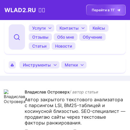
WLAD2.RU
💁‍♂️
Перейти в ТГ
Услуги
Контакты
Кейсы
Отзывы
Обо мне
Обучение
Статьи
Новости
Инструменты
Метки
Владислав Островерх
/ автор cтатьи
Автор закрытого текстового анализатора
с парсингом LSI, BM25-таблицей и
косинусной близостью. SEO-специалист —
продвигаю сайты через текстовые
факторы ранжирования.