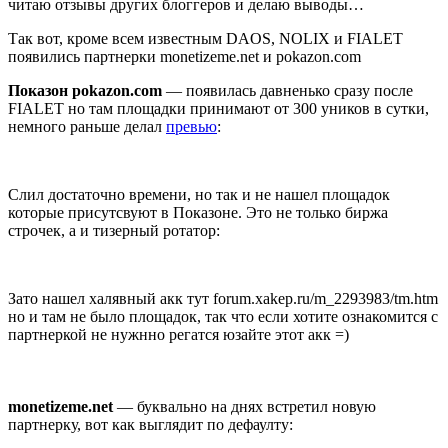
читаю отзывы других блоггеров и делаю выводы…
Так вот, кроме всем известным DAOS, NOLIX и FIALET
появились партнерки monetizeme.net и pokazon.com
Показон pokazon.com
— появилась давненько сразу после
FIALET но там площадки принимают от 300 уников в сутки,
немного раньше делал
превью
:
Слил достаточно времени, но так и не нашел площадок
которые присутсвуют в Показоне. Это не только биржа
строчек, а и тизерный ротатор:
Зато нашел халявный акк тут forum.xakep.ru/m_2293983/tm.htm
но и там не было площадок, так что если хотите ознакомится с
партнеркой не нужнно регатся юзайте этот акк =)
monetizeme.net
— буквально на днях встретил новую
партнерку, вот как выглядит по дефаулту: