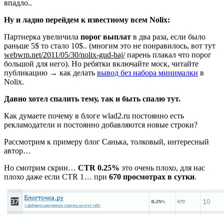
впадло..
Ну и ладно перейдем к известному всем Nolix:
Партнерка увеличила
порог выплат
в два раза, если было
раньше 5$ то стало 10$.. (многим это не понравилось, вот тут
webwm.net/2011/05/30/nolix-gud-baj/
парень плакал что порог
большой для него). Но ребятки включайте моск, читайте
публикацию → как делать
вывод без набора минималки
в
Nolix.
Давно хотел спалить тему, так и быть спалю тут.
Как думаете почему в блоге wlad2.ru постоянно есть
рекламодатели и постоянно добавляются новые строки?
Рассмотрим к примеру блог
Санька
, толковый, интересный
автор…
Но смотрим скрин…
CTR 0.25%
это очень плохо, для нас
плохо даже если CTR 1… при
670 просмотрах в сутки
.