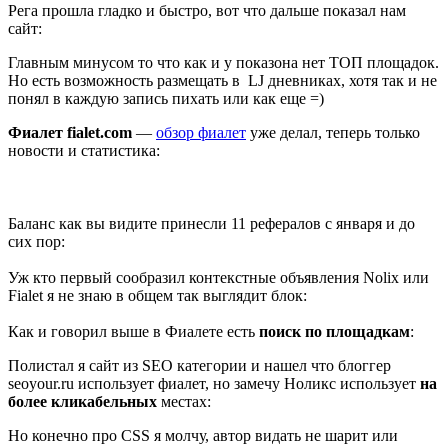
Рега прошла гладко и быстро, вот что дальше показал нам
сайт:
Главным минусом то что как и у показона нет ТОП площадок.
Но есть возможность размещать в LJ дневниках, хотя так и не
понял в каждую запись пихать или как еще =)
Фиалет fialet.com
—
обзор фиалет
уже делал, теперь только
новости и статистика:
Баланс как вы видите принесли 11 рефералов с января и до
сих пор:
Уж кто первый сообразил контекстные объявления Nolix или
Fialet я не знаю в общем так выглядит блок:
Как и говорил выше в Фиалете есть
поиск по площадкам
:
Полистал я сайт из SEO категории и нашел что блоггер
seoyour.ru использует фиалет, но замечу Ноликс использует
на
более кликабельных
местах:
Но конечно про CSS я молчу, автор видать не шарит или