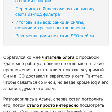
о снятии санкций
Переписка с Яндексом: путь к выводу
сайта из-под фильтра
Итоговый вывод: санкции сняты,
позиции и трафик восстановлены
Рекомендации и похожие SEO-кейсы
Обратился ко мне
читатель блога
с просьбой
«дать мне работу», обычно не отвечаю на такие
предложения, но этот клиент оказался упрямый.
Он и в ICQ доставал и зарегался в сети Твиттер,
чтобы связаться со мной, но везде кроме icq я его
забанил, думал что спам.
Разговорились в Аське, сперва хотел потролить
его, потом
стало просто интересно
посмотреть
на сайт. Составив для анализа беглый аудит,