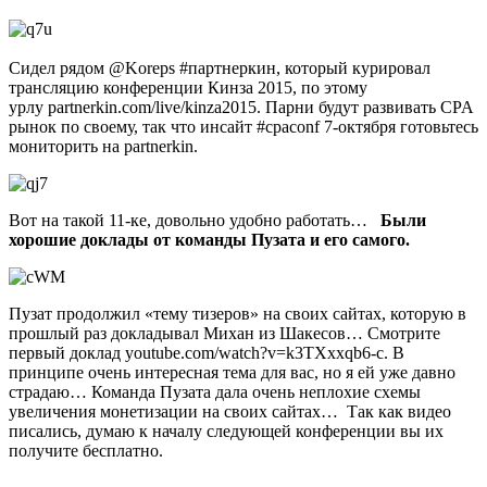
Сидел рядом
@Koreps
#партнеркин, который курировал
трансляцию конференции Кинза 2015, по этому
урлу
partnerkin.com/live/kinza2015
. Парни будут развивать CPA
рынок по своему, так что инсайт #cpaconf 7-октября готовьтесь
мониторить на partnerkin.
Вот на такой 11-ке, довольно удобно работать…
Были
хорошие доклады от команды Пузата и его самого.
Пузат продолжил «тему тизеров» на своих сайтах, которую в
прошлый раз докладывал Михан из Шакесов… Смотрите
первый доклад
youtube.com/watch?v=k3TXxxqb6-c
. В
принципе очень интересная тема для вас, но я ей уже давно
страдаю…
Команда Пузата дала очень неплохие схемы
увеличения монетизации на своих сайтах… Так как видео
писались, думаю к началу следующей конференции вы их
получите бесплатно.