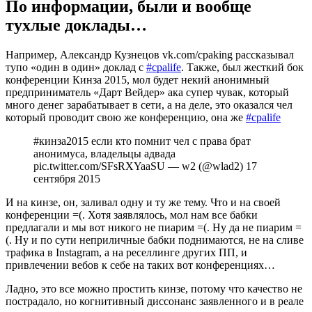
По информации, были и вообще
тухлые доклады…
Например, Александр Кузнецов
vk.com/cpaking
рассказывал
тупо «один в один» доклад с
#cpalife
. Также, был жесткий бок
конференции Кинза 2015, мол будет некий анонимный
предприниматель «Дарт Вейдер» ака супер чувак, который
много денег зарабатывает в сети, а на деле, это оказался чел
который проводит свою же конференцию, она же
#cpalife
#кинза2015
если кто помнит чел с права брат
анонимуса, владельцы адвада
pic.twitter.com/SFsRXYaaSU
— w2 (@wlad2)
17
сентября 2015
И на кинзе, он, заливал одну и ту же тему. Что и на своей
конференции =(. Хотя заявлялось, мол нам все бабки
предлагали и мы вот никого не пиарим =(. Ну да не пиарим =
(. Ну и по сути неприличные бабки поднимаются, не на сливе
трафика в Instagram, а на реселлинге других ПП, и
привлечении вебов к себе на таких вот конференциях…
Ладно, это все можно простить кинзе, потому что качество не
пострадало, но когнитивный диссонанс заявленного и в реале