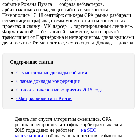
событие Романа Пузата — собрала вебмастеров,
арбитражников и владельцев сайтов в московском
Технополисе 17–18 сентября: спикеры CPA-рынка разбирали
сегментацию трафика, схемы монетизации на контентных
проектах и связку «VK-парсер → таргетированный лендинг».
Формат живой — без записей в моменте, зато с прямой
трансляцией от Партнёркина и нетворкингом, где за кулисами
делились инсайтами плотнее, чем со сцены. Доклад — доклад.
Содержание статьи:
Самые сильные доклады события
Слабые доклады конференции
Список спикеров мероприятия 2015 года
Официальный сайт Кинзы
Девять лет спустя алгоритмы сменились, CPA-
рынок перестроился, а трафик с арбитражных схем
2015 года давно не работает —
на SEO-
консультации
разбираем, какие текстовые факторы