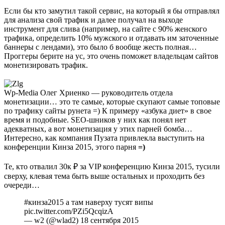
Если бы кто замутил такой сервис, на который я бы отправлял
для анализа свой трафик и далее получал на выходе
инструмент для слива (например, на сайте с 90% женского
трафика, определить 10% мужского и отдавать им заточенные
баннеры с лендами), это было б вообще жесть полная…
Проггеры берите на ус, это очень поможет владельцам сайтов
монетизировать трафик.
Wp-Media
Олег Хриенко — руководитель отдела
монетизации… это те самые, которые скупают самые топовые
по трафику сайты рунета =) К примеру «азбука диет» в свое
время и подобные. SEO-шников у них как понял нет
адекватных, а вот монетизация у этих парней бомба…
Интересно, как компания Пузата привлекла выступить на
конференции Кинза 2015, этого парня
=)
Те, кто отвалил 30к ₽ за VIP конференцию Кинза 2015, тусили
сверху, клевая тема быть выше остальных и проходить без
очереди…
#кинза2015
а там наверху тусят випы
pic.twitter.com/PZi5QcqizA
— w2 (@wlad2)
18 сентября 2015