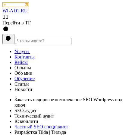
WLAD2.RU
💁‍♂️
Перейти в ТГ
Услуги
Контакты
Кейсы
Отзывы
Обо мне
Обучение
Статьи
Новости
Заказать
недорогое комплексное
SEO Wordpress под
ключ
SEO-аудит
Технический аудит
Юзабилити
Частный SEO специалист
Разработка Tilda
| Тильда