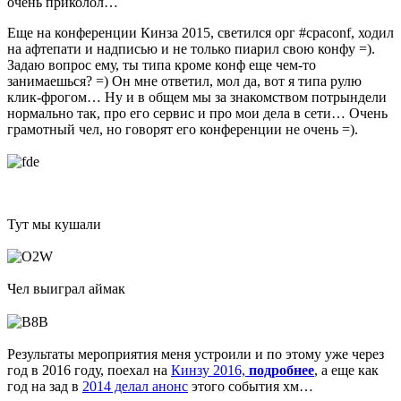
очень приколол…
Еще на конференции Кинза 2015, светился орг #cpaconf, ходил
на афтепати и надписью и не только пиарил свою конфу =).
Задаю вопрос ему, ты типа кроме конф еще чем-то
занимаешься? =) Он мне ответил, мол да, вот я типа рулю
клик-фрогом… Ну и в общем мы за знакомством потрындели
нормально так, про его сервис и про мои дела в сети… Очень
грамотный чел, но говорят его конференции не очень =).
Тут мы кушали
Чел выиграл аймак
Результаты мероприятия меня устроили и по этому уже через
год в 2016 году, поехал на
Кинзу 2016,
подробнее
, а еще как
год на зад в
2014 делал анонс
этого события хм…