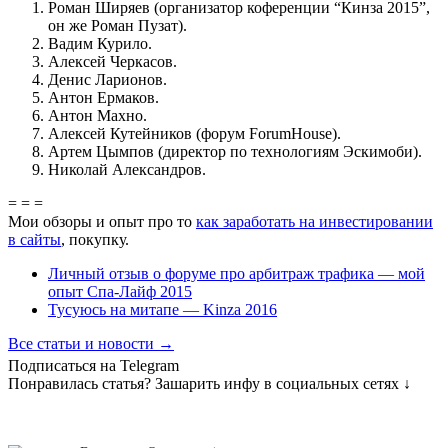
Роман Ширяев (организатор коференции “Кинза 2015”,
он же Роман Пузат).
Вадим Курило.
Алексей Черкасов.
Денис Ларионов.
Антон Ермаков.
Антон Махно.
Алексей Кутейников (форум ForumHouse).
Артем Цымпов (директор по технологиям Эскимоби).
Николай Александров.
= = =
Мои обзоры и опыт про то
как заработать на инвестировании
в сайты
, покупку.
Личный отзыв о форуме про арбитраж трафика — мой
опыт Спа-Лайф 2015
Тусуюсь на митапе — Kinza 2016
Все статьи и новости →
Подписаться на Telegram
Понравилась статья? Зашарить инфу в социальных сетях ↓