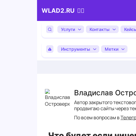
💁‍♂️
WLAD2.RU
Услуги
Контакты
Кейс
Инструменты
Метки
Владислав Остр
Автор закрытого текстово
продвигаю сайты через те
По всем вопросам в
Телег
Что будет если ничег