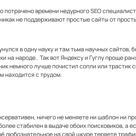
о потрачено времени недурного SEO специалиста
у никак не поддерживают простые сайты от прост
кунулся в одну науку и там тьма научных сайтов,
ки на народе.. Так вот Яндексу и Гуглу проще р
ник немного лучше почистил сопли или трастик с
м находится с трудом.
нсервативен, ничего не меняете ни шаблон ни пр
 более стабилен в выдаче обоих поисковиков, а е
оё любознательное на свой шкуре теряете трафик