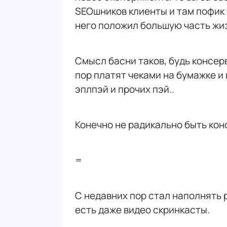
SEOшников клиенты и там пофик ч
него положил большую часть жиз
Смысл басни таков, будь консерв
пор платят чеками на бумажке и
эплпэй и прочих пэй..
Конечно не радикально быть конс
=
С недавних пор стал наполнять
есть даже видео скринкасты.