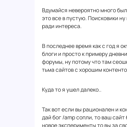
Вдумайся невероятно много был
это все в пустую. Поисковики н
ради интереса.
В последнее время как с год я о
блоги и просто к примеру дневни
форумы, ну потому что там сеош
тьма сайтов с хорошим контенто
Куда то я ушел далеко..
Так вот если вы рационален и ко
дай бог /amp сопли, то ваш сайт
новое эксперименты то вы за св