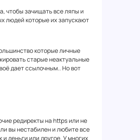
, чтобы зачищать все ляпы и
ых людей которые их запускают
 большинство которые личные
анжировать старые неактуальные
воё дает ссылочным.. Но вот
очие редиректы на https или не
сли вы нестабилен и любите все
 и деньги или другое. У многих