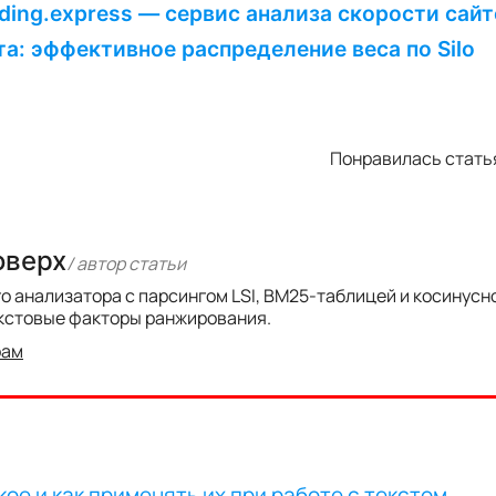
ding.express — сервис анализа скорости сай
а: эффективное распределение веса по Silo
Понравилась статья
оверх
/ автор cтатьи
го анализатора с парсингом LSI, BM25-таблицей и косинус
кстовые факторы ранжирования.
рам