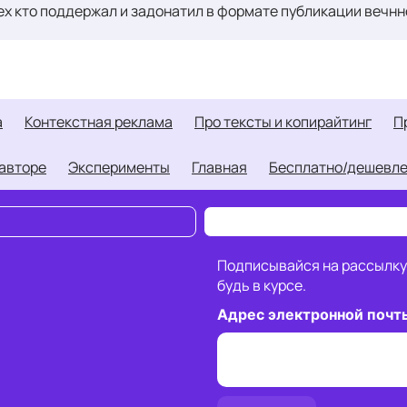
ех кто поддержал и задонатил в формате публикации вечнн
а
контекстная реклама
про тексты и копирайтинг
б авторе
Эксперименты
Главная
Бесплатно/дешевл
Подписывайся на рассылку
будь в курсе.
Адрес электронной поч