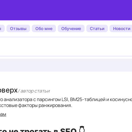
ы
Отзывы
Обо мне
Обучение
Статьи
Новости
оверх
/ автор cтатьи
го анализатора с парсингом LSI, BM25-таблицей и косинус
кстовые факторы ранжирования.
рам
о не трогать в SEO 👇