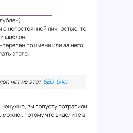
огублен)
м с непостоянной личностью, то
ый шаблон.
нтересен по имени или за него
лать этого.
ог, нет не этот
SEO-блог
.
у ненужно, вы попусту потратили
 можно.. потому что виделите в