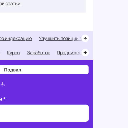
ой статьи.
про индексацию
улучшить позиции в выдаче
ссылки п
е
Курсы
Заработок
Продвижение
Портфолио раб
Подвал
 ↓,
ты
*