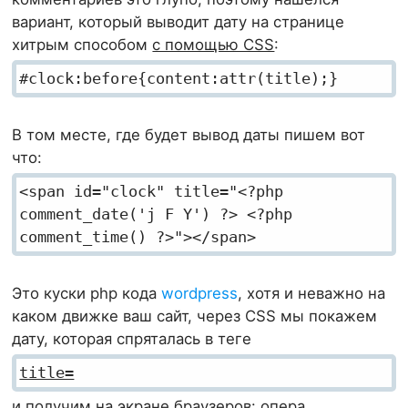
вариант, который выводит дату на странице
хитрым способом
с помощью CSS
:
#clock:before{content:attr(title);}
В том месте, где будет вывод даты пишем вот
что:
<span id="clock" title="<?php
comment_date('j F Y') ?> <?php
comment_time() ?>"></span>
Это куски php кода
wordpress
, хотя и неважно на
каком движке ваш сайт, через CSS мы покажем
дату, которая спряталась в теге
title=
и получим на экране браузеров: опера,