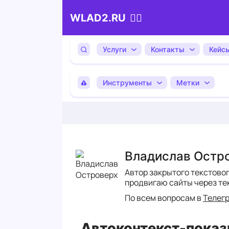
💁‍♂️
WLAD2.RU
Услуги
Контакты
Кейс
Инструменты
Метки
Владислав Остр
Автор закрытого текстово
продвигаю сайты через те
По всем вопросам в
Телег
Автоконтекст-показы