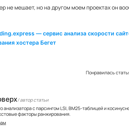
р не мешает, но на другом моем проектах он воо
ding.express — сервис анализа скорости сай
вания хостера Бегет
Понравилась статья
оверх
/ автор cтатьи
го анализатора с парсингом LSI, BM25-таблицей и косинус
кстовые факторы ранжирования.
рам