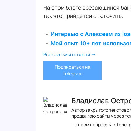
На этом блоге врезающийся бане
так что прийдется отключить.
Интервью с Алексеем из loa
Мой опыт 10+ лет использо
Все статьи и новости →
Подписаться на
Telegram
Владислав Остр
Автор закрытого текстово
продвигаю сайты через те
По всем вопросам в
Телег