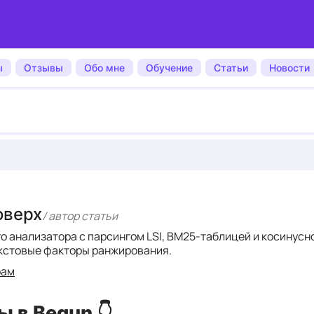
ы
Отзывы
Обо мне
Обучение
Статьи
Новости
оверх
/ автор cтатьи
го анализатора с парсингом LSI, BM25-таблицей и косинус
кстовые факторы ранжирования.
рам
 в Begun 👇