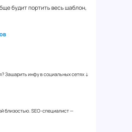
бще будит портить весь шаблон,
тов
? Зашарить инфу в социальных сетях ↓
ной близостью. SEO-специалист —