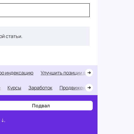
ой статьи.
про индексацию
улучшить позиции в выдаче
ссылки п
е
Курсы
Заработок
Продвижение
Портфолио раб
Подвал
 ↓,