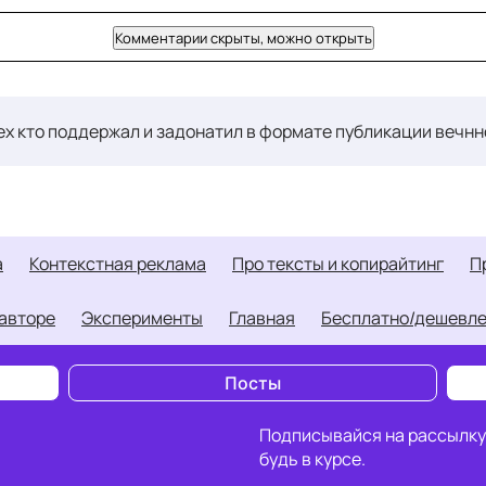
Комментарии скрыты, можно открыть
ех кто поддержал и задонатил в формате публикации вечнн
а
контекстная реклама
про тексты и копирайтинг
б авторе
Эксперименты
Главная
Бесплатно/дешевл
Посты
Подписывайся на рассылку
будь в курсе.