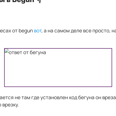
десах от begun
вот
, а на самом деле все просто, 
ется не там где установлен код бегуна он врезае
 врезку.