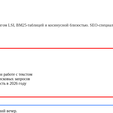
ингом LSI, BM25-таблицей и косинусной близостью. SEO-специа
ний вечер.