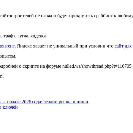
 сайтостроителей не сложно будет прикрутить граббинг к любому
 траф с гугла, яндекса.
контент
, Яндекс хавает не уникальный при условии что
сайт для
 опытом.
одробней о скрипте на форуме nulled.ws/showthread.php?t=116705
ml
 – начале 2026 года: реалии рынка и ниши
и ключей