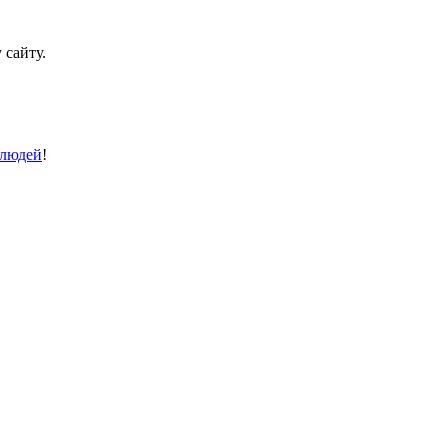
 сайту.
 людей
!