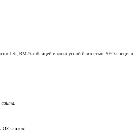
ингом LSI, BM25-таблицей и косинусной близостью. SEO-специа
 сайта.
UCOZ сайтов!