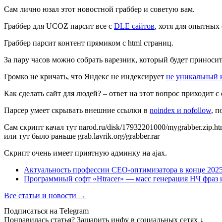
Сам лично юзал этот новостной граббер и советую вам.
Граббер для UCOZ парсит все с
DLE сайтов
, хотя для опытных
Граббер парсит контент прямиком с html страниц.
За пару часов можно собрать варезник, который будет приносить
Громко не кричать, что Яндекс не индексирует
не уникальный 
Как сделать сайт для людей? – ответ на этот вопрос приходит с
Парсер умеет скрывать внешние ссылки в
noindex и nofollow
, п
Сам скрипт качал тут
narod.ru/disk/17932201000/mygrabber.zip.ht
или тут было раньше grab.lavrik.org/grabber.rar
Скрипт очень имеет приятную админку на ajax.
Актуальность профессии СЕО-оптимизатора в конце 2025
Программный софт «Htracer» — масс генерация НЧ фраз 
Все статьи и новости →
Подписаться на Telegram
Понравилась статья? Зашарить инфу в социальных сетях ↓