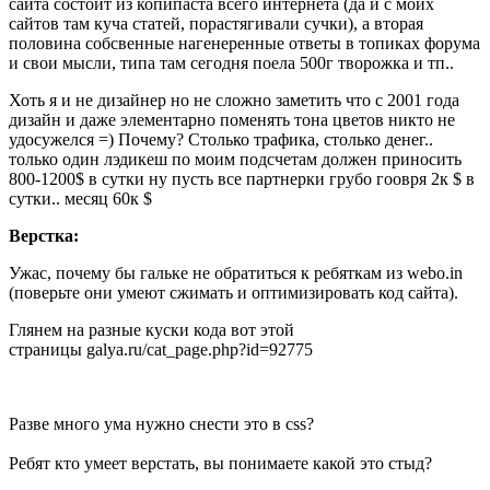
сайта состоит из копипаста всего интернета (да и с моих
сайтов там куча статей, порастягивали сучки), а вторая
половина собсвенные нагенеренные ответы в топиках форума
и свои мысли, типа там сегодня поела 500г творожка и тп..
Хоть я и не дизайнер но не сложно заметить что с 2001 года
дизайн и даже элементарно поменять тона цветов никто не
удосужелся =) Почему? Столько трафика, столько денег..
только один лэдикеш по моим подсчетам должен приносить
800-1200$ в сутки ну пусть все партнерки грубо гоовря 2к $ в
сутки.. месяц 60к $
Верстка:
Ужас, почему бы гальке не обратиться к ребяткам из webo.in
(поверьте они умеют сжимать и оптимизировать код сайта).
Глянем на разные куски кода вот этой
страницы galya.ru/cat_page.php?id=92775
Разве много ума нужно снести это в css?
Ребят кто умеет верстать, вы понимаете какой это стыд?