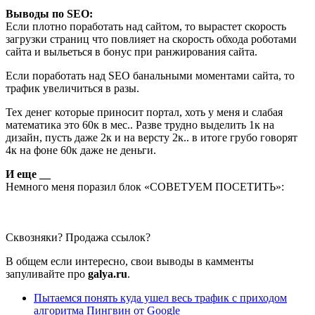
Выводы по SEO:
Если плотно поработать над сайтом, то вырастет скорость
загрузки страниц что повлияет на скорость обхода роботами
сайта и выльеться в бонус при ранжирования сайта.
Если поработать над SEO банальными моментами сайта, то
трафик увеличиться в разы.
Тех денег которые приносит портал, хоть у меня и слабая
математика это 60к в мес.. Разве трудно выделить 1к на
дизайн, пусть даже 2к и на версту 2к.. в итоге грубо говорят
4к на фоне 60к даже не деньги.
И еще __
Немного меня поразил блок «СОВЕТУЕМ ПОСЕТИТЬ»:
Сквозняки? Продажа ссылок?
В общем если интересно, свои выводы в камменты
запуливайте про
galya.ru
.
Пытаемся понять куда ушел весь трафик с приходом
алгоритма Пингвин от Google