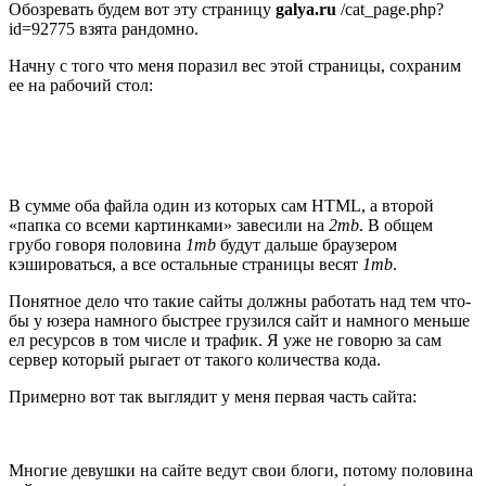
Обозревать будем вот эту страницу
galya.ru
/cat_page.php?
id=92775 взята рандомно.
Начну с того что меня поразил вес этой страницы, сохраним
ее на рабочий стол:
В сумме оба файла один из которых сам HTML, а второй
«папка со всеми картинками» завесили на
2mb
. В общем
грубо говоря половина
1mb
будут дальше браузером
кэшироваться, а все остальные страницы весят
1mb
.
Понятное дело что такие сайты должны работать над тем что-
бы у юзера намного быстрее грузился сайт и намного меньше
ел ресурсов в том числе и трафик. Я уже не говорю за сам
сервер который рыгает от такого количества кода.
Примерно вот так выглядит у меня первая часть сайта:
Многие девушки на сайте ведут свои блоги, потому половина