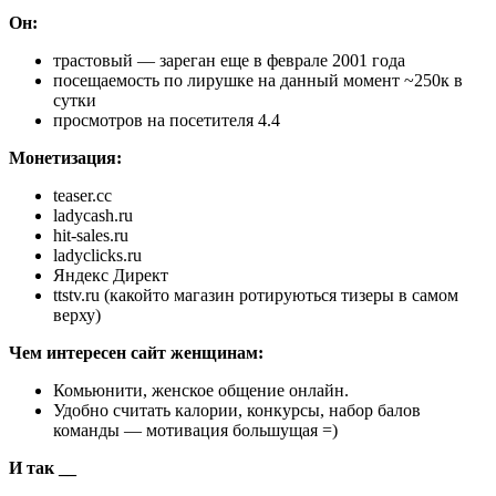
Он:
трастовый — зареган еще в феврале 2001 года
посещаемость по лирушке на данный момент ~250к в
сутки
просмотров на посетителя 4.4
Монетизация:
teaser.cc
ladycash.ru
hit-sales.ru
ladyclicks.ru
Яндекс Директ
ttstv.ru (какойто магазин ротируються тизеры в самом
верху)
Чем интересен сайт женщинам:
Комьюнити, женское общение онлайн.
Удобно считать калории, конкурсы, набор балов
команды — мотивация большущая =)
И так __