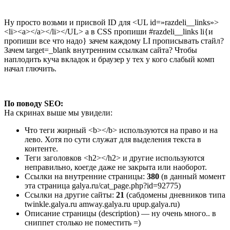
Ну просто возьми и присвой ID для <UL id=»razdeli__links»>
<li><a></a></li></UL> а в CSS пропиши #razdeli__links li{и
пропиши все что надо} зачем каждому LI прописывать стайл?
Зачем target=_blank внутренним ссылкам сайта? Чтобы
наплодить куча вкладок и браузер у тех у кого слабый комп
начал глючить.
По поводу SEO:
На скринах выше мы увидели:
Что теги жирный <b></b> используются на право и на
лево. Хотя по сути служат для выделения текста в
контенте.
Теги заголовков <h2></h2> и другие используются
неправильно, коегде даже не закрыта или наоборот.
Ссылки на внутренние страницы:
380
(в данный момент
эта страница galya.ru/cat_page.php?id=92775)
Ссылки на другие сайты:
21
(сабдомены дневников типа
twinkle.galya.ru amway.galya.ru upup.galya.ru)
Описание страницы (description) — ну очень много.. в
сниппет столько не поместить =)