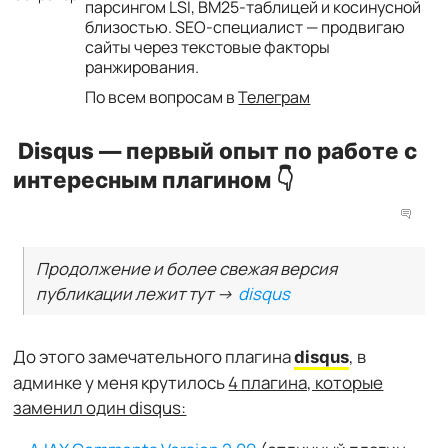
парсингом LSI, BM25-таблицей и косинусной
близостью. SEO-специалист — продвигаю
сайты через текстовые факторы
ранжирования.
По всем вопросам в
Телеграм
Disqus — первый опыт по работе с
интересным плагином 👇
Продолжение и более свежая версия
публикации лежит тут →
disqus
До этого замечательного плагина
, в
disqus
админке у меня крутилось
4 плагина, которые
заменил один disqus: