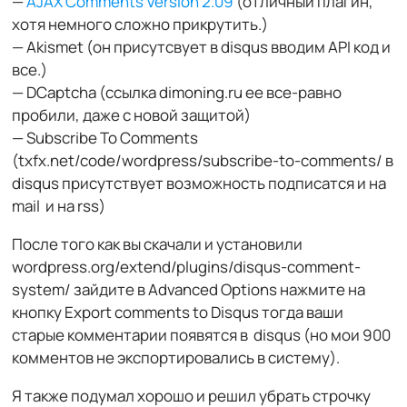
—
AJAX Comments Version 2.09
(отличный плагин,
хотя немного сложно прикрутить.)
— Akismet (он присутсвует в disqus вводим API код и
все.)
— DCaptcha (ссылка dimoning.ru ее все-равно
пробили, даже с новой защитой)
— Subscribe To Comments
(txfx.net/code/wordpress/subscribe-to-comments/ в
disqus присутствует возможность подписатся и на
mail и на rss)
После того как вы скачали и установили
wordpress.org/extend/plugins/disqus-comment-
system/ зайдите в Advanced Options нажмите на
кнопку Export comments to Disqus тогда ваши
старые комментарии появятся в disqus (но мои 900
комментов не экспортировались в систему).
Я также подумал хорошо и решил убрать строчку