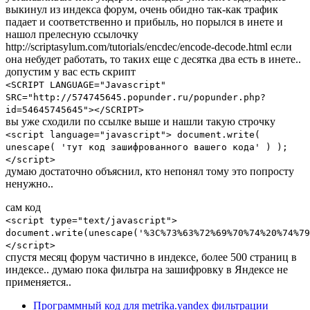
выкинул из индекса форум, очень обидно так-как трафик
падает и соответственно и прибыль, но порылся в инете и
нашол прелесную ссылочку
http://scriptasylum.com/tutorials/encdec/encode-decode.html если
она небудет работать, то таких еще с десятка два есть в инете..
допустим у вас есть скрипт
<SCRIPT LANGUAGE="Javascript"
SRC="http://574745645.popunder.ru/popunder.php?
id=54645745645"></SCRIPT>
вы уже сходили по ссылке выше и нашли такую строчку
<script language="javascript"> document.write(
unescape( 'тут код зашифрованного вашего кода' ) );
</script>
думаю достаточно объяснил, кто непонял тому это попросту
ненужно..
сам код
<script type="text/javascript">
document.write(unescape('%3C%73%63%72%69%70%74%20%74%79
</script>
спустя месяц форум частично в индексе, более 500 страниц в
индексе.. думаю пока фильтра на зашифровку в Яндексе не
применяется..
Программный код для metrika.yandex фильтрации