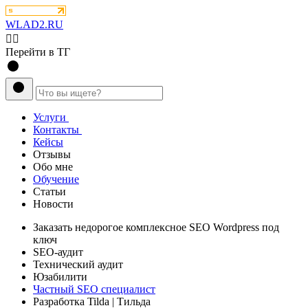
WLAD2.RU
💁‍♂️
Перейти в ТГ
Услуги
Контакты
Кейсы
Отзывы
Обо мне
Обучение
Статьи
Новости
Заказать
недорогое комплексное
SEO Wordpress под
ключ
SEO-аудит
Технический аудит
Юзабилити
Частный SEO специалист
Разработка Tilda
| Тильда