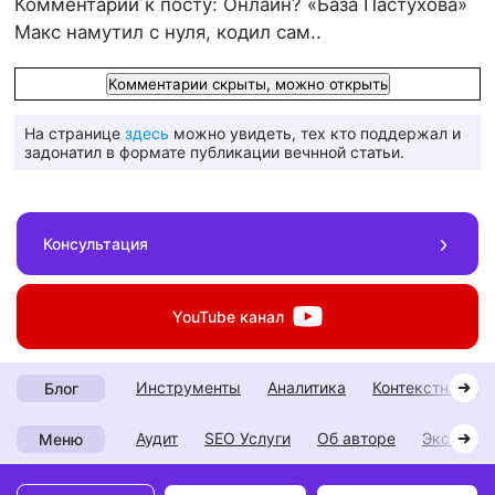
Комментарии к посту: Онлайн? «База Пастухова»
Макс намутил с нуля, кодил сам..
Комментарии скрыты, можно открыть
На странице
здесь
можно увидеть, тех кто поддержал и
задонатил в формате публикации вечнной статьи.
Консультация
YouTube
канал
инструменты
аналитика
контекстная р
Блог
Аудит
SEO Услуги
Об авторе
Экспери
Меню