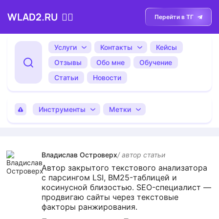
WLAD2.RU
💁‍♂️
Перейти в ТГ
Услуги
Контакты
Кейсы
Отзывы
Обо мне
Обучение
Статьи
Новости
Инструменты
Метки
Владислав Островерх
/ автор cтатьи
Автор закрытого текстового анализатора
с парсингом LSI, BM25-таблицей и
косинусной близостью. SEO-специалист —
продвигаю сайты через текстовые
факторы ранжирования.