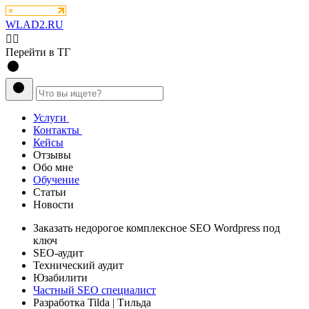
WLAD2.RU
💁‍♂️
Перейти в ТГ
Услуги
Контакты
Кейсы
Отзывы
Обо мне
Обучение
Статьи
Новости
Заказать
недорогое комплексное
SEO Wordpress под
ключ
SEO-аудит
Технический аудит
Юзабилити
Частный SEO специалист
Разработка Tilda
| Тильда