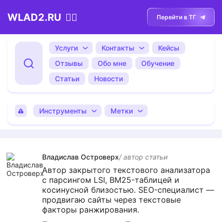
WLAD2.RU
💁‍♂️
Перейти в ТГ
Услуги
Контакты
Кейсы
Отзывы
Обо мне
Обучение
Статьи
Новости
Инструменты
Метки
Владислав Островерх
/ автор cтатьи
Автор закрытого текстового анализатора
с парсингом LSI, BM25-таблицей и
косинусной близостью. SEO-специалист —
продвигаю сайты через текстовые
факторы ранжирования.