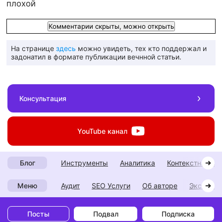
плохой
Комментарии скрыты, можно открыть
На странице
здесь
можно увидеть, тех кто поддержал и
задонатил в формате публикации вечнной статьи.
Консультация
YouTube
канал
инструменты
аналитика
контекстная р
Блог
Аудит
SEO Услуги
Об авторе
Экспери
Меню
Посты
Подвал
Подписка