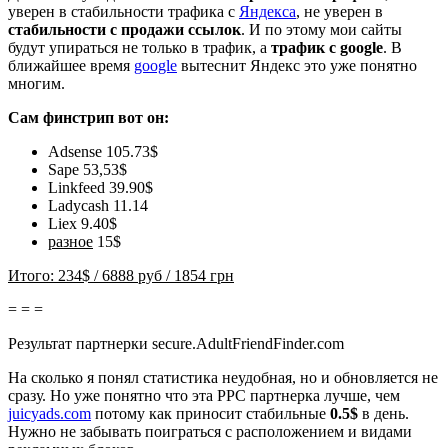
уверен в стабильности трафика с
Яндекса
, не уверен в
стабильности с
продажи ссылок
. И по этому мои сайты
будут упираться не только в трафик, а
трафик с google
. В
ближайшее время
google
вытеснит Яндекс это уже понятно
многим.
Сам финстрип вот он:
Adsense 105.73$
Sape 53,53$
Linkfeed
39.90$
Ladycash 11.14
Liex
9.40$
разное
15$
Итого: 234$ / 6888 руб / 1854 грн
= = =
Результат партнерки secure.AdultFriendFinder.com
На сколько я понял статистика неудобная, но и обновляется не
сразу. Но уже понятно что эта PPC партнерка лучше, чем
juicyads.com
потому как приносит стабильные
0.5$
в день.
Нужно не забывать поиграться с расположением и видами