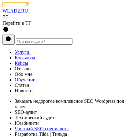
WLAD2.RU
💁‍♂️
Перейти в ТГ
Услуги
Контакты
Кейсы
Отзывы
Обо мне
Обучение
Статьи
Новости
Заказать
недорогое комплексное
SEO Wordpress под
ключ
SEO-аудит
Технический аудит
Юзабилити
Частный SEO специалист
Разработка Tilda
| Тильда