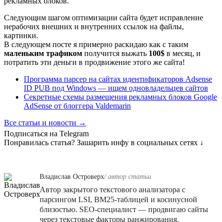
рекламных блоков.
Следующим шагом оптимизации сайта будет исправление
нерабочих внешних и внутренних ссылок на файлы,
картинки.
В следующем посте я примерно раскидаю как с таким
маленьким трафиком
получится выжать
100$
в месяц, и
потратить эти деньги в продвижение этого же сайта!
Программа парсер на сайтах идентификаторов Adsense
ID PUB под Windows — ищем одновладельцев сайтов
Секретные схемы размещения рекламных блоков Google
AdSense от блоггера Valdemarin
Все статьи и новости →
Подписаться на Telegram
Понравилась статья? Зашарить инфу в социальных сетях ↓
Владислав Островерх
/ автор cтатьи
Автор закрытого текстового анализатора с
парсингом LSI, BM25-таблицей и косинусной
близостью. SEO-специалист — продвигаю сайты
через текстовые факторы ранжирования.