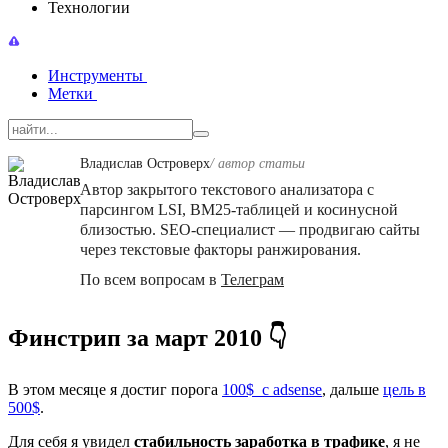
Технологии
Инструменты
Метки
Владислав Островерх
/ автор cтатьи
Автор закрытого текстового анализатора с
парсингом LSI, BM25-таблицей и косинусной
близостью. SEO-специалист — продвигаю сайты
через текстовые факторы ранжирования.
По всем вопросам в
Телеграм
Финстрип за март 2010 👇
В этом месяце я достиг порога
100$ с adsense
, дальше
цель в
500$
.
Для себя я увидел
стабильность заработка в
трафике
, я не