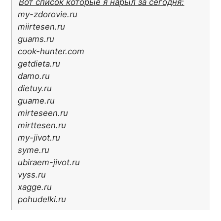
Вот список которые я нарыл за сегодня:
my-zdorovie.ru
miirtesen.ru
guams.ru
cook-hunter.com
getdieta.ru
damo.ru
dietuy.ru
guame.ru
mirteseen.ru
mirttesen.ru
my-jivot.ru
syme.ru
ubiraem-jivot.ru
vyss.ru
xagge.ru
pohudelki.ru