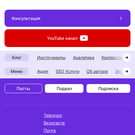
Консультация
YouTube
канал
инструменты
аналитика
контекстная р
Блог
Аудит
SEO Услуги
Об авторе
Экспери
Меню
Посты
Подвал
Подписка
Telegram
Вконтакте
Почта