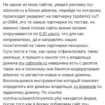
На одном из моих сайтов, увидел рекламу my-
zdorovie.ru в блоке adsense, перейдя по которому
происходит редирект на партнерку topdiets2.ru/?
p=2984, это те самые партнерки по тестам, но
именно такие плохие сайты всеми силами
откручиваются по
0.01 центу
, что для нас
неприемлемо, да и направлять наших
посетителей на такие партнерки нехорошо.
Суть поста в том, как сразу отфильтровать таких
умельце, я пришел к мысли что у владельца
домена
my-zdorovie.ru
наверняка есть с десяток
таких же и поскольку они банятся модераторами
adsense то регаются новые и новые домены.
Воспользуемся инструментом который поможет
определить все домены владельца
.ru доменов
по
заданному домену. По ссылке
nomina.ru/search/mywhois.php находится форма,
после того как в форму добавляем сайт
my-