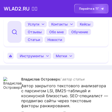
WLAD2.RU
💁‍♂️
Перейти в ТГ
Услуги
Контакты
Кейсы
Отзывы
Обо мне
Обучение
Статьи
Новости
Инструменты
Метки
Владислав Островерх
/ автор cтатьи
Автор закрытого текстового анализатора
с парсингом LSI, BM25-таблицей и
косинусной близостью. SEO-специалист —
продвигаю сайты через текстовые
факторы ранжирования.