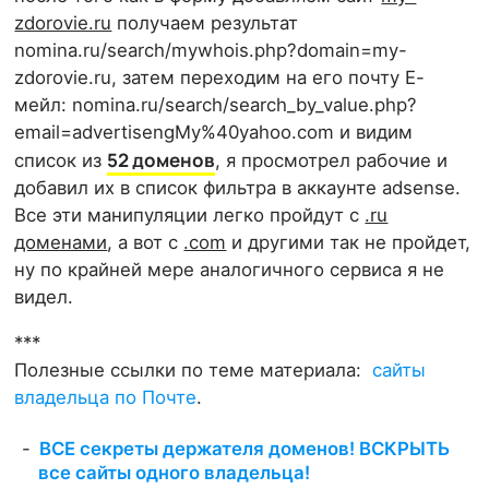
zdorovie.ru
получаем результат
nomina.ru/search/mywhois.php?domain=my-
zdorovie.ru, затем переходим на его почту Е-
мейл: nomina.ru/search/search_by_value.php?
email=advertisengMy%40yahoo.com и видим
52 доменов
список из
, я просмотрел рабочие и
добавил их в список фильтра в аккаунте adsense.
Все эти манипуляции легко пройдут с
.ru
доменами
, а вот с
.com
и другими так не пройдет,
ну по крайней мере аналогичного сервиса я не
видел.
***
Полезные ссылки по теме материала:
сайты
владельца по Почте
.
ВСЕ секреты держателя доменов! ВСКРЫТЬ
все сайты одного владельца!