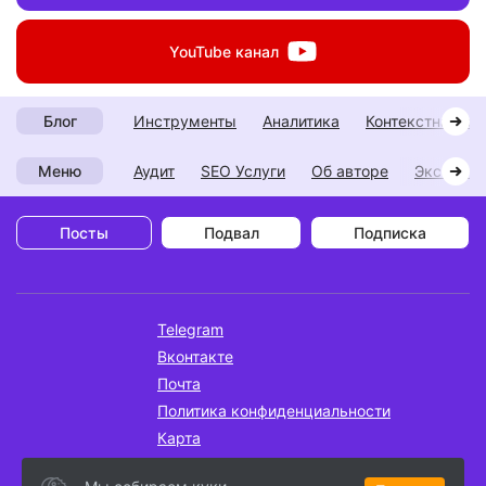
YouTube
канал
инструменты
аналитика
контекстная р
Блог
Аудит
SEO Услуги
Об авторе
Экспери
Меню
Посты
Подвал
Подписка
Telegram
Вконтакте
Почта
Политика конфиденциальности
Карта
Мои работы