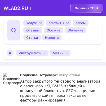
WLAD2.RU
💁‍♂️
Перейти в ТГ
Услуги
Контакты
Кейсы
Отзывы
Обо мне
Обучение
Статьи
Новости
Инструменты
Метки
Владислав Островерх
/ автор cтатьи
Автор закрытого текстового анализатора
с парсингом LSI, BM25-таблицей и
косинусной близостью. SEO-специалист —
продвигаю сайты через текстовые
факторы ранжирования.